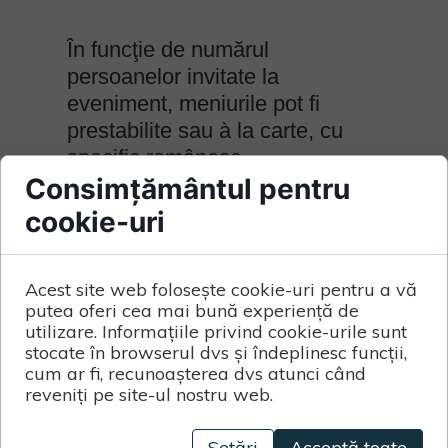
În funcţie de numărul
persoanelor invitate la
eveniment, meniurile pot fi
prestabilite sau à la carte, cu
specific românesc.
Consimțământul pentru
cookie-uri
Acest site web folosește cookie-uri pentru a vă
putea oferi cea mai bună experiență de
utilizare. Informațiile privind cookie-urile sunt
stocate în browserul dvs și îndeplinesc funcții,
cum ar fi, recunoașterea dvs atunci când
reveniți pe site-ul nostru web.
Setări
Acceptă toate