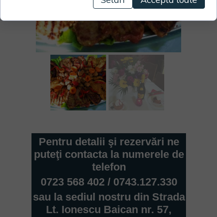
Pentru detalii şi rezervări ne
puteţi contacta la numerele de
telefon
0723 568 402 / 0743.127.330
sau la sediul nostru din Strada
Lt. Ionescu Baican nr. 57,